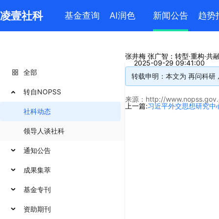
凌壹社科
基金查询
AI润色
新闻公告
趋势
张井梅 张广智：转型·重构·共
2025-09-29 09:41:00
全部
转载申明：本文为 再问科研
转自NOPSS
来源：
http://www.nopss.gov
上一篇:
习近平外交思想研究中
社科动态
领导人谈社科
通知公告
成果集萃
基金专刊
资助期刊